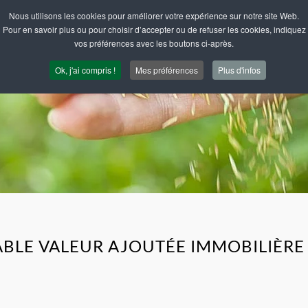
Nous utilisons les cookies pour améliorer votre expérience sur notre site Web.
TAGE AVEC VOUS SON EXPÉRIENCE
Pour en savoir plus ou pour choisir d’accepter ou de refuser les cookies, indiquez
vos préférences avec les boutons ci-après.
Ok, j'ai compris !
Mes préférences
Plus d'infos
TABLE VALEUR AJOUTÉE IMMOBILIÈRE