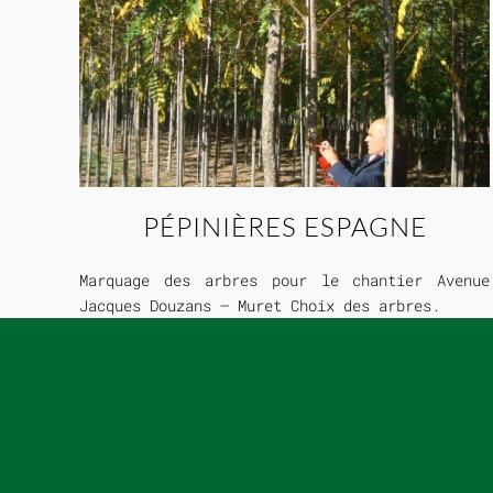
PÉPINIÈRES ESPAGNE
Marquage des arbres pour le chantier Avenue
Jacques Douzans – Muret Choix des arbres.